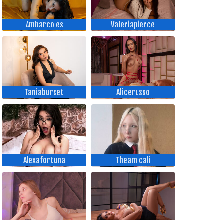
Ambarcoles
Valeriapierce
Taniaburset
Alicerusso
Alexafortuna
Theamicali