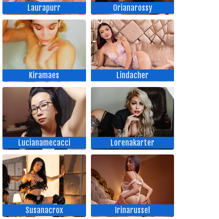
Laurapurr
Orianarossy
Kiramaes
Lindacher
Lucianamecacci
Lorenakarter
Susanacrox
Irinarussel