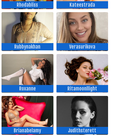
Rhodabliss
Kateestrada
Rubbynakhan
Verasurikova
Roxanne
Ritamoonllight
Brianabelamy
Judithsterett