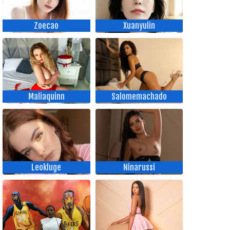
Zoecao
Xuanyulin
Maliaquinn
Salomemachado
Leokluge
Ninarussi