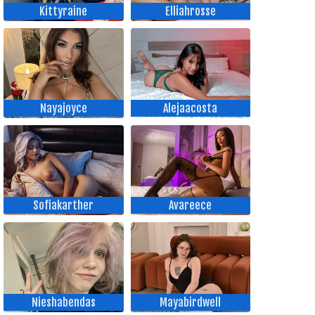
Kittyraine
Elliahrosse
Nayajoyce
Alejaacosta
Sofiakarther
Avareece
Nieshabendas
Mayabirdwell