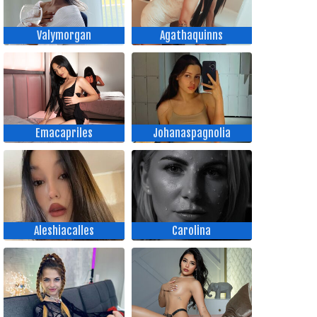
Valymorgan
Agathaquinns
Emacapriles
Johanaspagnolia
Aleshiacalles
Carolina